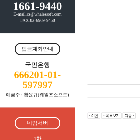
1661-9440
E-mail.cs@whalessoft.com
FAX.02-6969-9450
입금계좌안내
국민은행
666201-01-
597997
예금주 : 황윤규(웨일즈소프트)
네임서버
1차