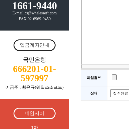
1661-9440
E-mail.cs@whalessoft.com
FAX.02-6969-9450
입금계좌안내
국민은행
666201-01-
597997
파일첨부
예금주 : 황윤규(웨일즈소프트)
상태
네임서버
1차