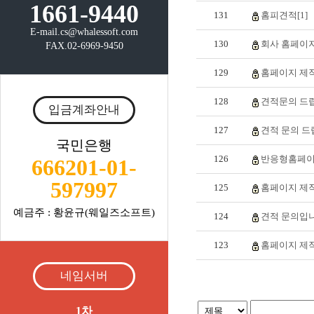
1661-9440
131
홈피견적[1]
E-mail.cs@whalessoft.com
130
회사 홈페이지
FAX.02-6969-9450
129
홈페이지 제작
128
견적문의 드립
입금계좌안내
127
견적 문의 드립
국민은행
126
반응형홈페이지
666201-01-
597997
125
홈페이지 제작문
예금주 : 황윤규(웨일즈소프트)
124
견적 문의입니다
123
홈페이지 제작
네임서버
1차