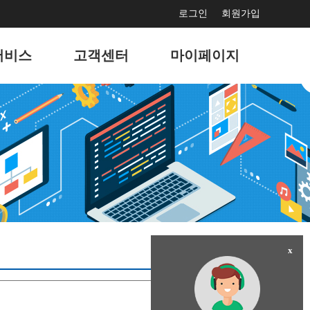
로그인
회원가입
서비스
고객센터
마이페이지
보수
공지사항
서비스 사용현황
드광고
문의게시판
회원정보 관리
마케팅
고객지원게시판
나의 서비스 관리
홍보
자주묻는 질문
나의 도메인 관리
결제
이벤트
x
팅솔루션