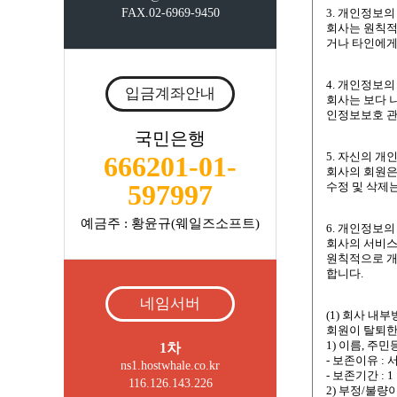
FAX.02-6969-9450
입금계좌안내
국민은행
666201-01-
597997
예금주 : 황윤규(웨일즈소프트)
네임서버
1차
ns1.hostwhale.co.kr
116.126.143.226