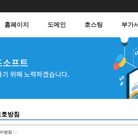
홈페이지
도메인
호스팅
부가
홈페이지
도메인
리눅스 웹호스팅
유지
포트폴리오
윈도우 웹호스팅
키워
웹메일 호스팅
블로그
서버 호스팅
언론
전자
웹호스
보호방침