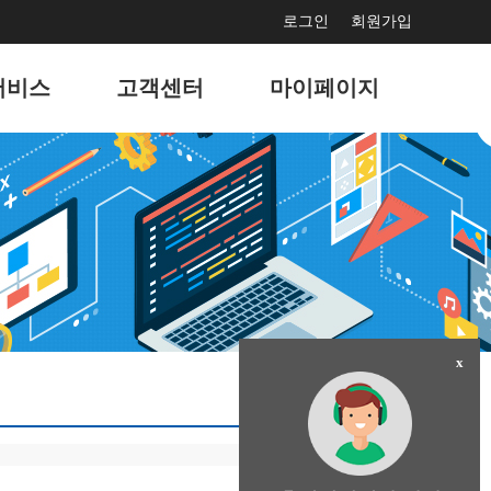
로그인
회원가입
서비스
고객센터
마이페이지
보수
공지사항
서비스 사용현황
드광고
문의게시판
회원정보 관리
마케팅
고객지원게시판
나의 서비스 관리
홍보
자주묻는 질문
나의 도메인 관리
결제
이벤트
x
팅솔루션