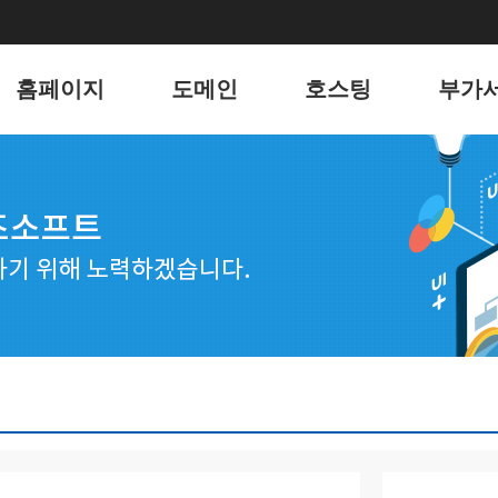
홈페이지
도메인
호스팅
부가
홈페이지
도메인
리눅스 웹호스팅
유지
포트폴리오
윈도우 웹호스팅
키워
웹메일 호스팅
블로그
서버 호스팅
언론
전자
웹호스