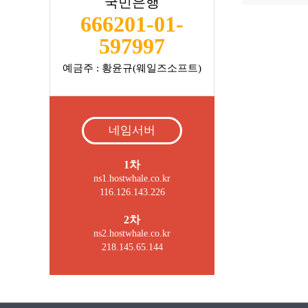
국민은행
666201-01-
597997
예금주 : 황윤규(웨일즈소프트)
네임서버
1차
ns1.hostwhale.co.kr
116.126.143.226
2차
ns2.hostwhale.co.kr
218.145.65.144