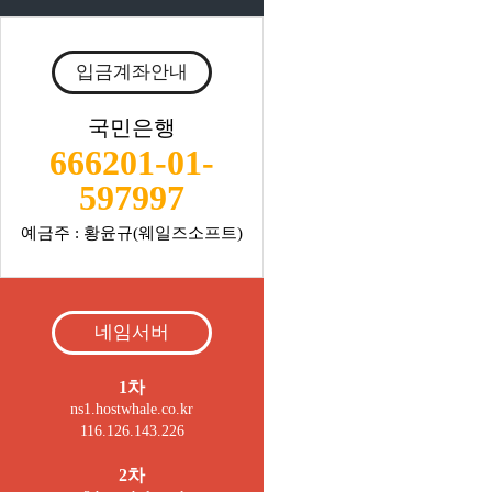
입금계좌안내
국민은행
666201-01-
597997
예금주 : 황윤규(웨일즈소프트)
네임서버
1차
ns1.hostwhale.co.kr
116.126.143.226
2차