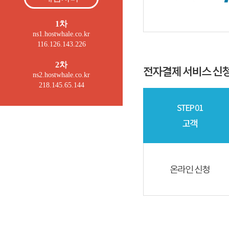
1차
ns1.hostwhale.co.kr
116.126.143.226
2차
ns2.hostwhale.co.kr
218.145.65.144