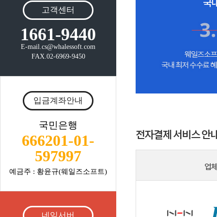
고객센터
1661-9440
E-mail.cs@whalessoft.com
FAX.02-6969-9450
입금계좌안내
국민은행
666201-01-
597997
예금주 : 황윤규(웨일즈소프트)
네임서버