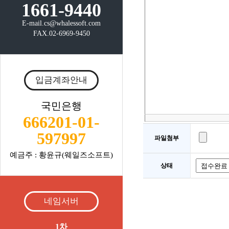
1661-9440
E-mail.cs@whalessoft.com
FAX.02-6969-9450
입금계좌안내
국민은행
666201-01-
597997
파일첨부
예금주 : 황윤규(웨일즈소프트)
상태
네임서버
1차