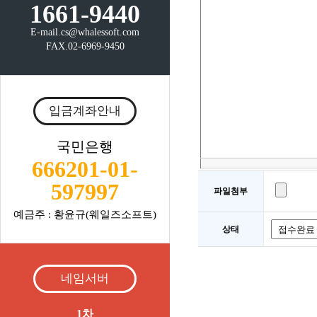
1661-9440
E-mail.cs@whalessoft.com
FAX.02-6969-9450
입금계좌안내
국민은행
666201-01-
597997
파일첨부
예금주 : 황윤규(웨일즈소프트)
상태
네임서버
1차