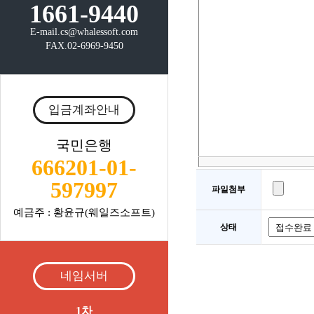
1661-9440
E-mail.cs@whalessoft.com
FAX.02-6969-9450
입금계좌안내
국민은행
666201-01-
597997
파일첨부
예금주 : 황윤규(웨일즈소프트)
상태
네임서버
1차