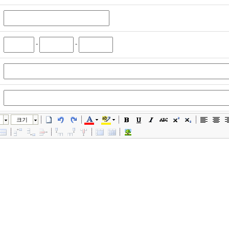
-
-
크기