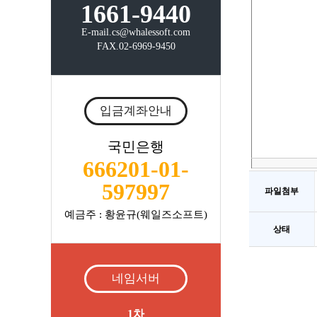
1661-9440
E-mail.cs@whalessoft.com
FAX.02-6969-9450
입금계좌안내
국민은행
666201-01-
597997
파일첨부
예금주 : 황윤규(웨일즈소프트)
상태
네임서버
1차