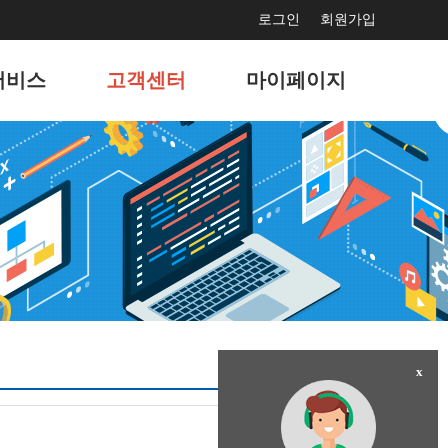
로그인
회원가입
서비스
고객센터
마이페이지
보수
공지사항
서비스 사용현황
드광고
문의게시판
회원정보 관리
마케팅
고객지원게시판
나의 서비스 관리
홍보
자주묻는 질문
나의 도메인 관리
결제
이벤트
팅솔루션
x