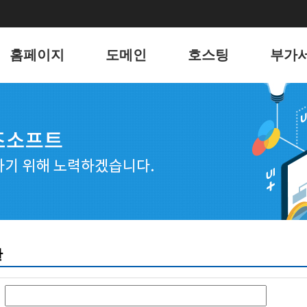
홈페이지
도메인
호스팅
부가
홈페이지
도메인
리눅스 웹호스팅
유지
포트폴리오
윈도우 웹호스팅
키워
웹메일 호스팅
블로그
서버 호스팅
언론
전자
웹호스
판