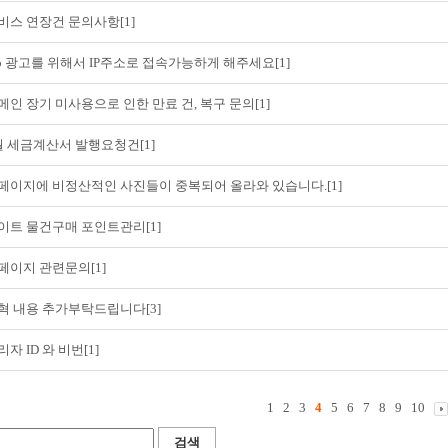
비스 연장건 문의사항[1]
eo 광고를 위해서 IP주소로 접속가능하게 해주세요[1]
메인 장기 미사용으로 인한 만료 건, 복구 문의[1]
월 세금계산서 발행요청건[1]
페이지에 비정산적인 사진들이 중복되어 올라와 있습니다.[1]
이트 물건구매 포인트관리[1]
페이지 관련문의[1]
혁 내용 추가부탁드립니다[3]
리자 ID 와 비번[1]
1
2
3
4
5
6
7
8
9
10