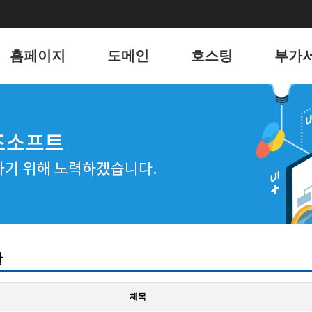
홈페이지
도메인
호스팅
부가
홈페이지
도메인
리눅스 웹호스팅
유지
포트폴리오
윈도우 웹호스팅
키워
웹메일 호스팅
블로그
서버 호스팅
언론
전자
웹호스
판
제목