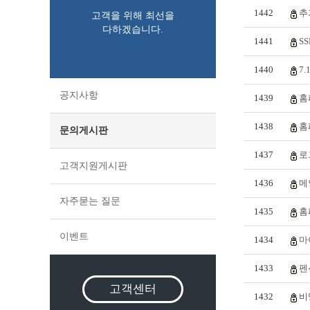
1442
추
고객을 위해 최선을
다하겠습니다.
1441
S
1440
7
공지사항
1439
홈
1438
홈
문의게시판
1437
로
고객지원게시판
1436
메
자주묻는 질문
1435
홈
이벤트
1434
마
1433
펜
고객센터
1432
비