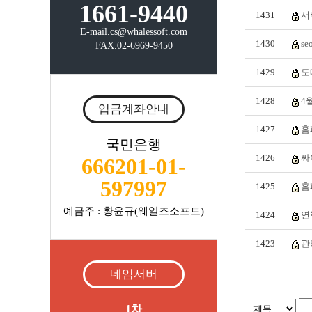
1661-9440
1431
서
E-mail.cs@whalessoft.com
1430
s
FAX.02-6969-9450
1429
도
1428
4
입금계좌안내
1427
홈
국민은행
1426
싸
666201-01-
597997
1425
홈
예금주 : 황윤규(웨일즈소프트)
1424
연
1423
관
네임서버
1차