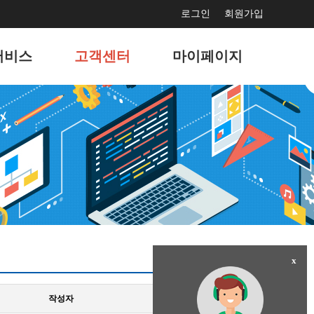
로그인
회원가입
서비스
고객센터
마이페이지
보수
공지사항
서비스 사용현황
드광고
문의게시판
회원정보 관리
마케팅
고객지원게시판
나의 서비스 관리
홍보
자주묻는 질문
나의 도메인 관리
결제
이벤트
팅솔루션
x
작성자
상태
작성일자