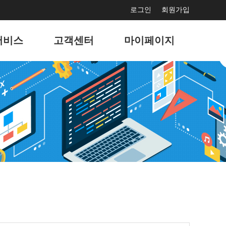
로그인
회원가입
서비스
고객센터
마이페이지
보수
공지사항
서비스 사용현황
드광고
문의게시판
회원정보 관리
마케팅
고객지원게시판
나의 서비스 관리
홍보
자주묻는 질문
나의 도메인 관리
결제
이벤트
팅솔루션