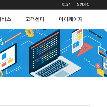
로그인
회원가입
서비스
고객센터
마이페이지
보수
공지사항
서비스 사용현황
드광고
문의게시판
회원정보 관리
마케팅
고객지원게시판
나의 서비스 관리
홍보
자주묻는 질문
나의 도메인 관리
결제
이벤트
팅솔루션